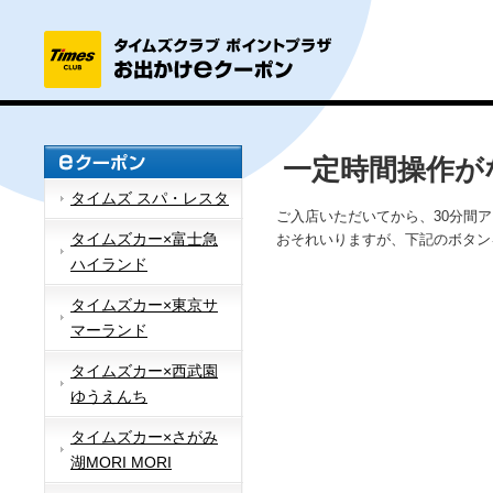
一定時間操作が
タイムズ スパ・レスタ
ご入店いただいてから、30分間
タイムズカー×富士急
おそれいりますが、下記のボタン
ハイランド
タイムズカー×東京サ
マーランド
タイムズカー×西武園
ゆうえんち
タイムズカー×さがみ
湖MORI MORI