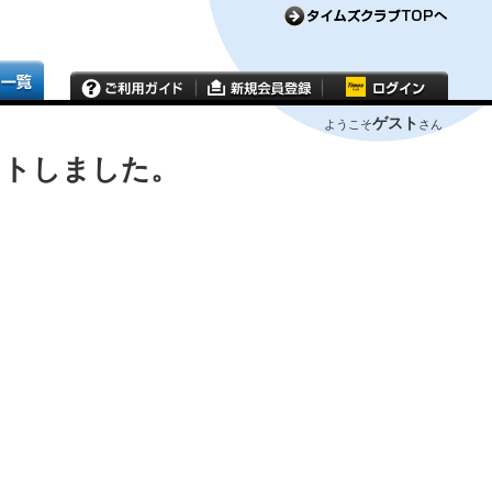
ゲスト
ようこそ
さん
ウトしました。