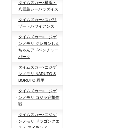
タイムズカー×横浜・
八景島シーパラダイス
タイムズカー×スパリ
ゾートハワイアンズ
タイムズカー×ニジゲ
ンノモリ クレヨンしん
ちゃんアドベンチャー
パーク
タイムズカー×ニジゲ
ンノモリ NARUTO &
BORUTO 忍里
タイムズカー×ニジゲ
ンノモリ ゴジラ迎撃作
戦
タイムズカー×ニジゲ
ンノモリ ドラゴンクエ
スト アイランド