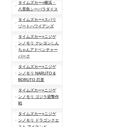
タイムズカー×横浜・
八景島シーパラダイス
タイムズカー×スパリ
ゾートハワイアンズ
タイムズカー×ニジゲ
ンノモリ クレヨンしん
ちゃんアドベンチャー
パーク
タイムズカー×ニジゲ
ンノモリ NARUTO &
BORUTO 忍里
タイムズカー×ニジゲ
ンノモリ ゴジラ迎撃作
戦
タイムズカー×ニジゲ
ンノモリ ドラゴンクエ
スト アイランド