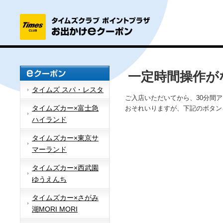
一定時間操作が
タイムズ スパ・レスタ
ご入店いただいてから、30分間
タイムズカー×富士急
おそれいりますが、下記のボタン
ハイランド
タイムズカー×東京サ
マーランド
タイムズカー×西武園
ゆうえんち
タイムズカー×さがみ
湖MORI MORI