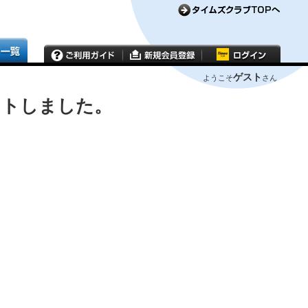
ゲスト
ようこそ
さん
ウトしました。