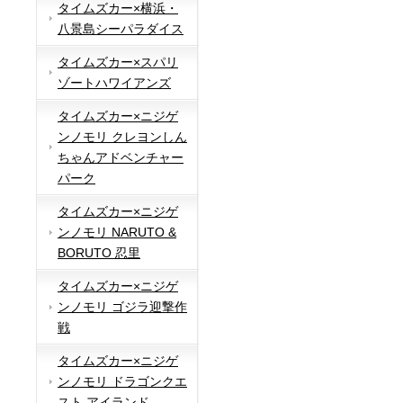
タイムズカー×横浜・
八景島シーパラダイス
タイムズカー×スパリ
ゾートハワイアンズ
タイムズカー×ニジゲ
ンノモリ クレヨンしん
ちゃんアドベンチャー
パーク
タイムズカー×ニジゲ
ンノモリ NARUTO &
BORUTO 忍里
タイムズカー×ニジゲ
ンノモリ ゴジラ迎撃作
戦
タイムズカー×ニジゲ
ンノモリ ドラゴンクエ
スト アイランド