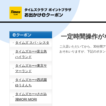
一定時間操作が
タイムズ スパ・レスタ
ご入店いただいてから、30分間
タイムズカー×富士急
おそれいりますが、下記のボタン
ハイランド
タイムズカー×東京サ
マーランド
タイムズカー×西武園
ゆうえんち
タイムズカー×さがみ
湖MORI MORI