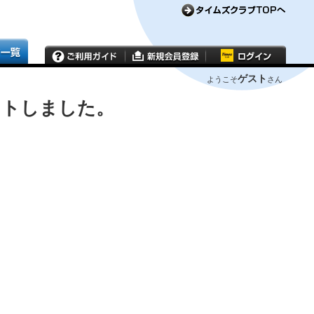
ゲスト
ようこそ
さん
ウトしました。