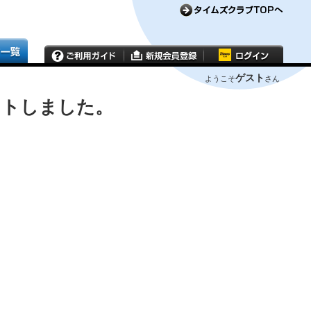
ゲスト
ようこそ
さん
ウトしました。