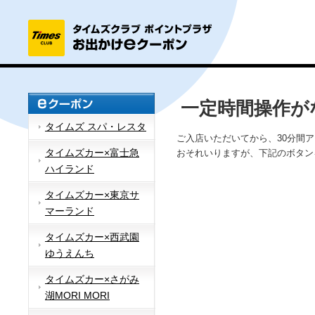
一定時間操作が
タイムズ スパ・レスタ
ご入店いただいてから、30分間
タイムズカー×富士急
おそれいりますが、下記のボタン
ハイランド
タイムズカー×東京サ
マーランド
タイムズカー×西武園
ゆうえんち
タイムズカー×さがみ
湖MORI MORI