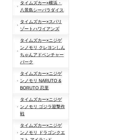
タイムズカー×横浜・
八景島シーパラダイス
タイムズカー×スパリ
ゾートハワイアンズ
タイムズカー×ニジゲ
ンノモリ クレヨンしん
ちゃんアドベンチャー
パーク
タイムズカー×ニジゲ
ンノモリ NARUTO &
BORUTO 忍里
タイムズカー×ニジゲ
ンノモリ ゴジラ迎撃作
戦
タイムズカー×ニジゲ
ンノモリ ドラゴンクエ
スト アイランド