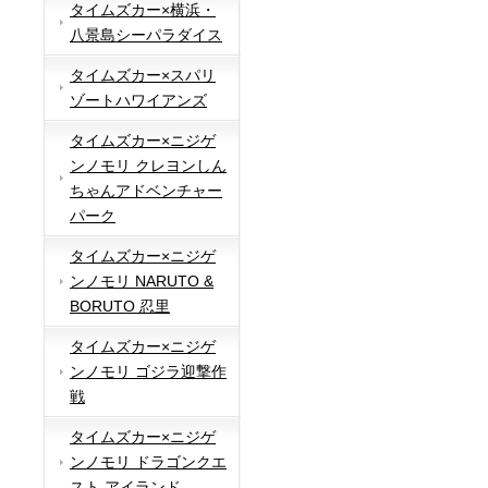
タイムズカー×横浜・
八景島シーパラダイス
タイムズカー×スパリ
ゾートハワイアンズ
タイムズカー×ニジゲ
ンノモリ クレヨンしん
ちゃんアドベンチャー
パーク
タイムズカー×ニジゲ
ンノモリ NARUTO &
BORUTO 忍里
タイムズカー×ニジゲ
ンノモリ ゴジラ迎撃作
戦
タイムズカー×ニジゲ
ンノモリ ドラゴンクエ
スト アイランド