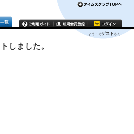
ゲスト
ようこそ
さん
ウトしました。