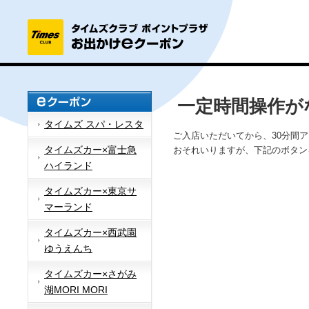
一定時間操作が
タイムズ スパ・レスタ
ご入店いただいてから、30分間
タイムズカー×富士急
おそれいりますが、下記のボタン
ハイランド
タイムズカー×東京サ
マーランド
タイムズカー×西武園
ゆうえんち
タイムズカー×さがみ
湖MORI MORI