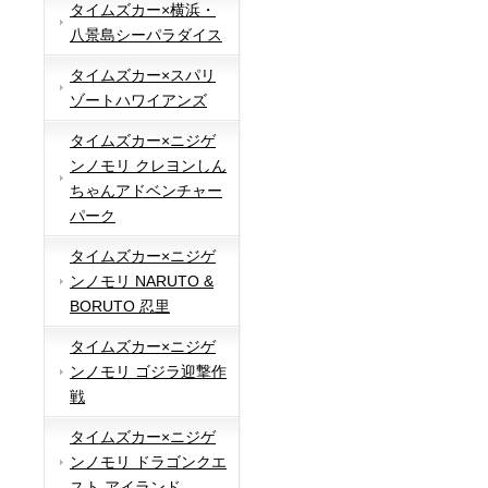
タイムズカー×横浜・
八景島シーパラダイス
タイムズカー×スパリ
ゾートハワイアンズ
タイムズカー×ニジゲ
ンノモリ クレヨンしん
ちゃんアドベンチャー
パーク
タイムズカー×ニジゲ
ンノモリ NARUTO &
BORUTO 忍里
タイムズカー×ニジゲ
ンノモリ ゴジラ迎撃作
戦
タイムズカー×ニジゲ
ンノモリ ドラゴンクエ
スト アイランド