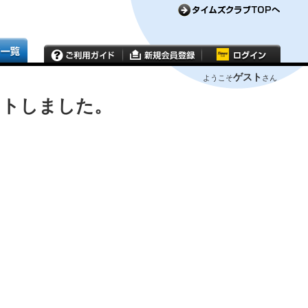
ゲスト
ようこそ
さん
ウトしました。