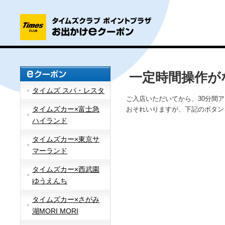
一定時間操作が
タイムズ スパ・レスタ
ご入店いただいてから、30分間
タイムズカー×富士急
おそれいりますが、下記のボタン
ハイランド
タイムズカー×東京サ
マーランド
タイムズカー×西武園
ゆうえんち
タイムズカー×さがみ
湖MORI MORI