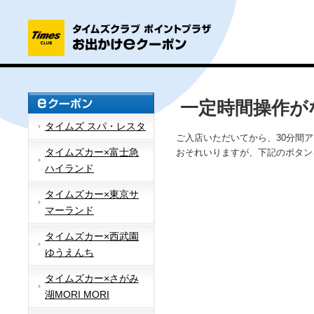
一定時間操作が
タイムズ スパ・レスタ
ご入店いただいてから、30分間
タイムズカー×富士急
おそれいりますが、下記のボタン
ハイランド
タイムズカー×東京サ
マーランド
タイムズカー×西武園
ゆうえんち
タイムズカー×さがみ
湖MORI MORI