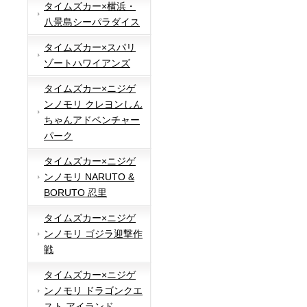
タイムズカー×横浜・
八景島シーパラダイス
タイムズカー×スパリ
ゾートハワイアンズ
タイムズカー×ニジゲ
ンノモリ クレヨンしん
ちゃんアドベンチャー
パーク
タイムズカー×ニジゲ
ンノモリ NARUTO &
BORUTO 忍里
タイムズカー×ニジゲ
ンノモリ ゴジラ迎撃作
戦
タイムズカー×ニジゲ
ンノモリ ドラゴンクエ
スト アイランド