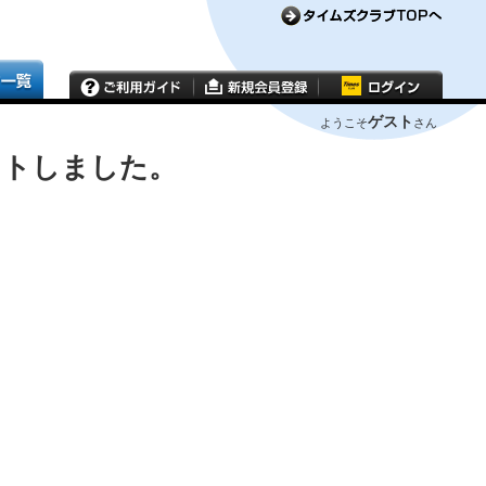
ゲスト
ようこそ
さん
ウトしました。