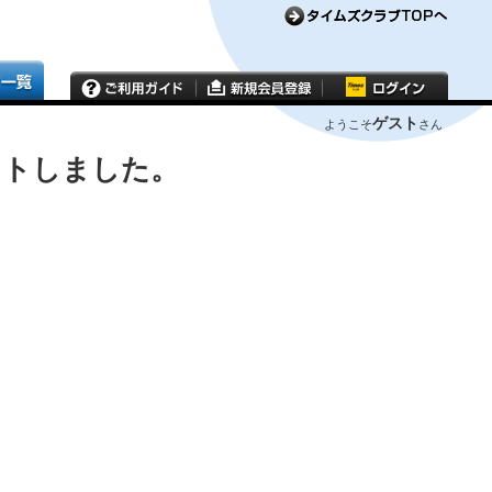
ゲスト
ようこそ
さん
ウトしました。