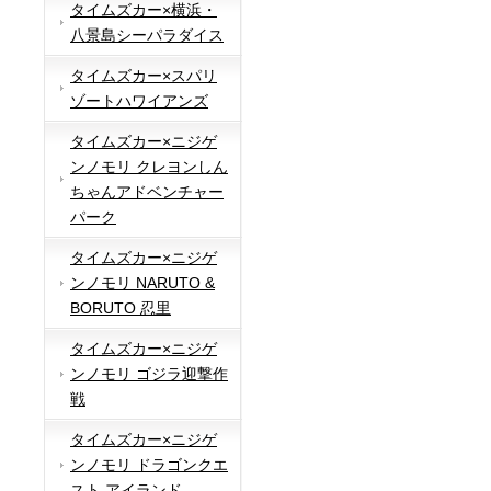
タイムズカー×横浜・
八景島シーパラダイス
タイムズカー×スパリ
ゾートハワイアンズ
タイムズカー×ニジゲ
ンノモリ クレヨンしん
ちゃんアドベンチャー
パーク
タイムズカー×ニジゲ
ンノモリ NARUTO &
BORUTO 忍里
タイムズカー×ニジゲ
ンノモリ ゴジラ迎撃作
戦
タイムズカー×ニジゲ
ンノモリ ドラゴンクエ
スト アイランド