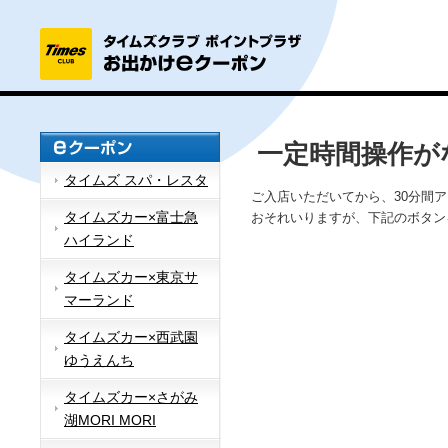
一定時間操作が
タイムズ スパ・レスタ
ご入店いただいてから、30分間
タイムズカー×富士急
おそれいりますが、下記のボタン
ハイランド
タイムズカー×東京サ
マーランド
タイムズカー×西武園
ゆうえんち
タイムズカー×さがみ
湖MORI MORI