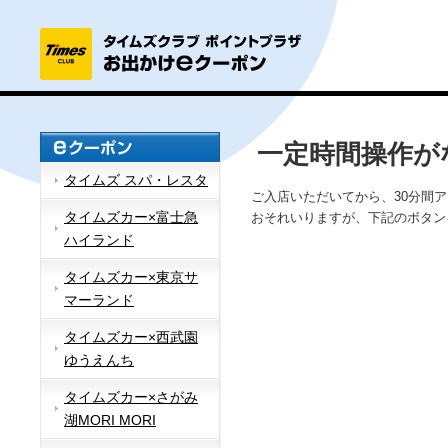
一定時間操作が
タイムズ スパ・レスタ
ご入店いただいてから、30分間
タイムズカー×富士急
おそれいりますが、下記のボタン
ハイランド
タイムズカー×東京サ
マーランド
タイムズカー×西武園
ゆうえんち
タイムズカー×さがみ
湖MORI MORI