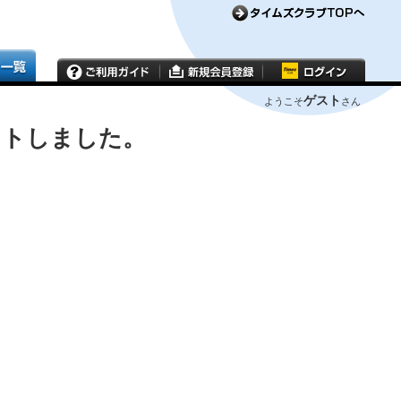
ゲスト
ようこそ
さん
ウトしました。