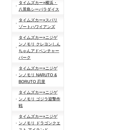
タイムズカー×横浜・
八景島シーパラダイス
タイムズカー×スパリ
ゾートハワイアンズ
タイムズカー×ニジゲ
ンノモリ クレヨンしん
ちゃんアドベンチャー
パーク
タイムズカー×ニジゲ
ンノモリ NARUTO &
BORUTO 忍里
タイムズカー×ニジゲ
ンノモリ ゴジラ迎撃作
戦
タイムズカー×ニジゲ
ンノモリ ドラゴンクエ
スト アイランド