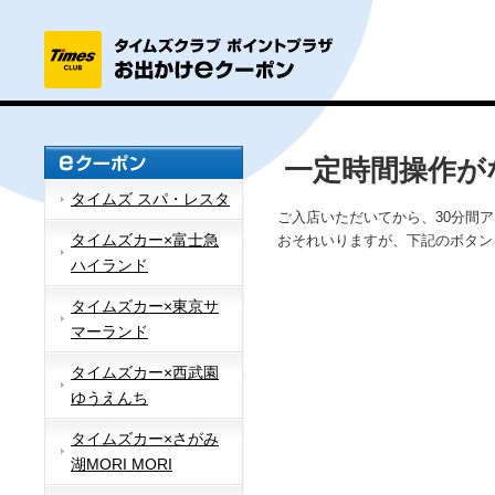
一定時間操作が
タイムズ スパ・レスタ
ご入店いただいてから、30分間
タイムズカー×富士急
おそれいりますが、下記のボタン
ハイランド
タイムズカー×東京サ
マーランド
タイムズカー×西武園
ゆうえんち
タイムズカー×さがみ
湖MORI MORI