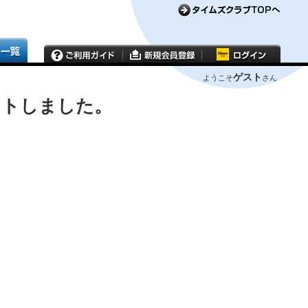
ゲスト
ようこそ
さん
ウトしました。