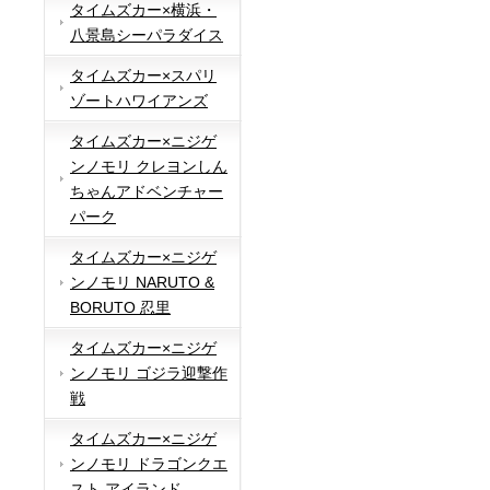
タイムズカー×横浜・
八景島シーパラダイス
タイムズカー×スパリ
ゾートハワイアンズ
タイムズカー×ニジゲ
ンノモリ クレヨンしん
ちゃんアドベンチャー
パーク
タイムズカー×ニジゲ
ンノモリ NARUTO &
BORUTO 忍里
タイムズカー×ニジゲ
ンノモリ ゴジラ迎撃作
戦
タイムズカー×ニジゲ
ンノモリ ドラゴンクエ
スト アイランド