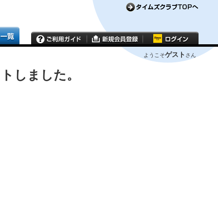
ゲスト
ようこそ
さん
ウトしました。