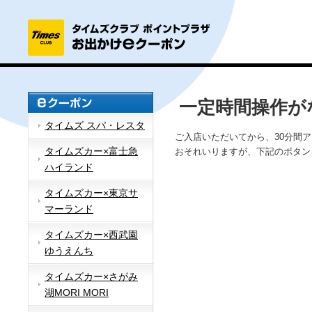
一定時間操作が
タイムズ スパ・レスタ
ご入店いただいてから、30分間
タイムズカー×富士急
おそれいりますが、下記のボタン
ハイランド
タイムズカー×東京サ
マーランド
タイムズカー×西武園
ゆうえんち
タイムズカー×さがみ
湖MORI MORI