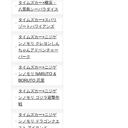
タイムズカー×横浜・
八景島シーパラダイス
タイムズカー×スパリ
ゾートハワイアンズ
タイムズカー×ニジゲ
ンノモリ クレヨンしん
ちゃんアドベンチャー
パーク
タイムズカー×ニジゲ
ンノモリ NARUTO &
BORUTO 忍里
タイムズカー×ニジゲ
ンノモリ ゴジラ迎撃作
戦
タイムズカー×ニジゲ
ンノモリ ドラゴンクエ
スト アイランド