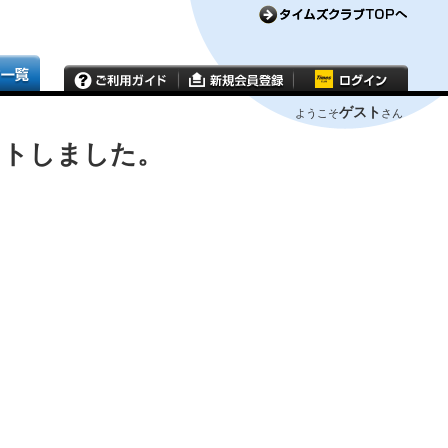
ゲスト
ようこそ
さん
ウトしました。