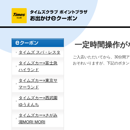
一定時間操作が
タイムズ スパ・レスタ
ご入店いただいてから、30分間
タイムズカー×富士急
おそれいりますが、下記のボタン
ハイランド
タイムズカー×東京サ
マーランド
タイムズカー×西武園
ゆうえんち
タイムズカー×さがみ
湖MORI MORI