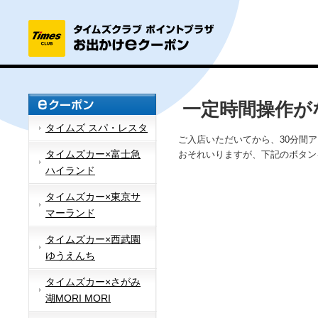
一定時間操作が
タイムズ スパ・レスタ
ご入店いただいてから、30分間
タイムズカー×富士急
おそれいりますが、下記のボタン
ハイランド
タイムズカー×東京サ
マーランド
タイムズカー×西武園
ゆうえんち
タイムズカー×さがみ
湖MORI MORI