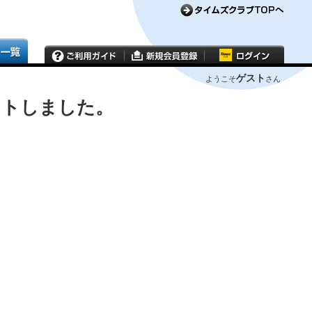
ゲスト
ようこそ
さん
ウトしました。