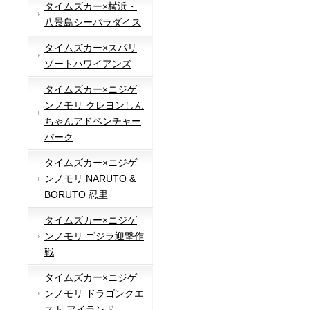
タイムズカー×横浜・
八景島シーパラダイス
タイムズカー×スパリ
ゾートハワイアンズ
タイムズカー×ニジゲ
ンノモリ クレヨンしん
ちゃんアドベンチャー
パーク
タイムズカー×ニジゲ
ンノモリ NARUTO &
BORUTO 忍里
タイムズカー×ニジゲ
ンノモリ ゴジラ迎撃作
戦
タイムズカー×ニジゲ
ンノモリ ドラゴンクエ
スト アイランド