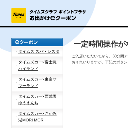
一定時間操作が
タイムズ スパ・レスタ
ご入店いただいてから、30分間
タイムズカー×富士急
おそれいりますが、下記のボタン
ハイランド
タイムズカー×東京サ
マーランド
タイムズカー×西武園
ゆうえんち
タイムズカー×さがみ
湖MORI MORI