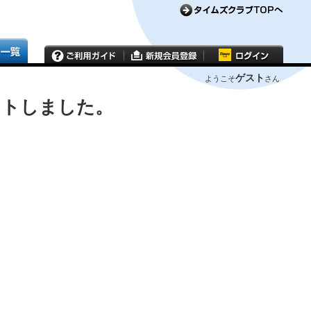
ゲスト
ようこそ
さん
ウトしました。