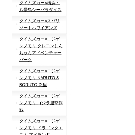
タイムズカー×横浜・
八景島シーパラダイス
タイムズカー×スパリ
ゾートハワイアンズ
タイムズカー×ニジゲ
ンノモリ クレヨンしん
ちゃんアドベンチャー
パーク
タイムズカー×ニジゲ
ンノモリ NARUTO &
BORUTO 忍里
タイムズカー×ニジゲ
ンノモリ ゴジラ迎撃作
戦
タイムズカー×ニジゲ
ンノモリ ドラゴンクエ
スト アイランド