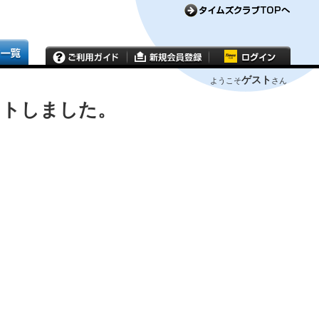
ゲスト
ようこそ
さん
ウトしました。