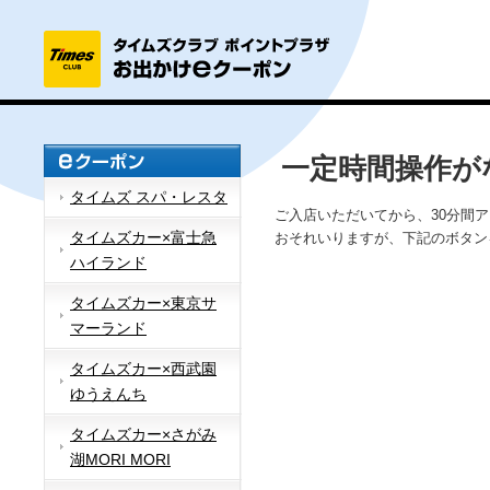
一定時間操作が
タイムズ スパ・レスタ
ご入店いただいてから、30分間
タイムズカー×富士急
おそれいりますが、下記のボタン
ハイランド
タイムズカー×東京サ
マーランド
タイムズカー×西武園
ゆうえんち
タイムズカー×さがみ
湖MORI MORI