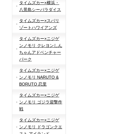
タイムズカー×横浜・
八景島シーパラダイス
タイムズカー×スパリ
ゾートハワイアンズ
タイムズカー×ニジゲ
ンノモリ クレヨンしん
ちゃんアドベンチャー
パーク
タイムズカー×ニジゲ
ンノモリ NARUTO &
BORUTO 忍里
タイムズカー×ニジゲ
ンノモリ ゴジラ迎撃作
戦
タイムズカー×ニジゲ
ンノモリ ドラゴンクエ
スト アイランド