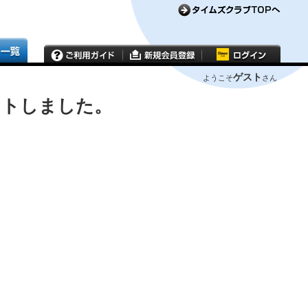
ゲスト
ようこそ
さん
ウトしました。