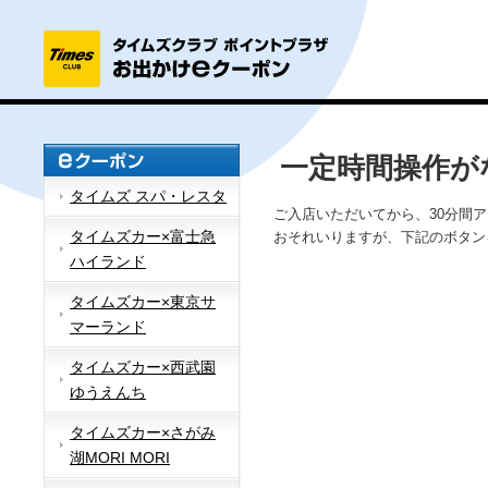
一定時間操作が
タイムズ スパ・レスタ
ご入店いただいてから、30分間
タイムズカー×富士急
おそれいりますが、下記のボタン
ハイランド
タイムズカー×東京サ
マーランド
タイムズカー×西武園
ゆうえんち
タイムズカー×さがみ
湖MORI MORI