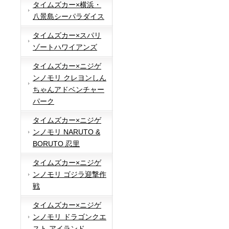
タイムズカー×横浜・
八景島シーパラダイス
タイムズカー×スパリ
ゾートハワイアンズ
タイムズカー×ニジゲ
ンノモリ クレヨンしん
ちゃんアドベンチャー
パーク
タイムズカー×ニジゲ
ンノモリ NARUTO &
BORUTO 忍里
タイムズカー×ニジゲ
ンノモリ ゴジラ迎撃作
戦
タイムズカー×ニジゲ
ンノモリ ドラゴンクエ
スト アイランド