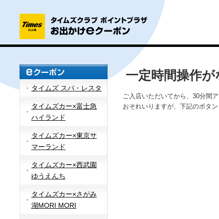
一定時間操作が
タイムズ スパ・レスタ
ご入店いただいてから、30分間
タイムズカー×富士急
おそれいりますが、下記のボタン
ハイランド
タイムズカー×東京サ
マーランド
タイムズカー×西武園
ゆうえんち
タイムズカー×さがみ
湖MORI MORI