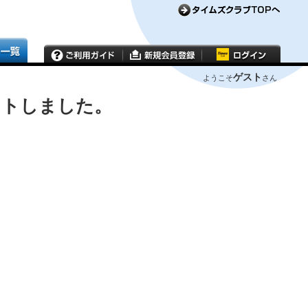
ゲスト
ようこそ
さん
ウトしました。