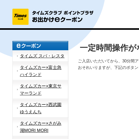
一定時間操作が
タイムズ スパ・レスタ
ご入店いただいてから、30分間
タイムズカー×富士急
おそれいりますが、下記のボタン
ハイランド
タイムズカー×東京サ
マーランド
タイムズカー×西武園
ゆうえんち
タイムズカー×さがみ
湖MORI MORI