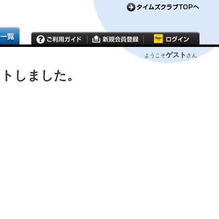
ゲスト
ようこそ
さん
ウトしました。