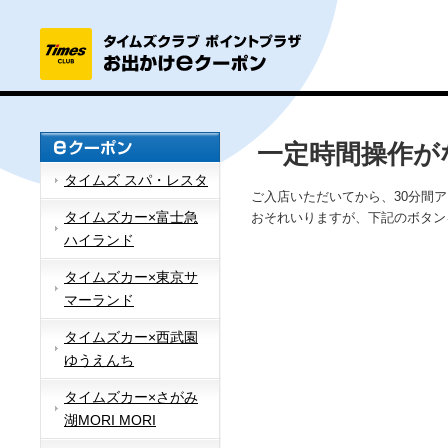
一定時間操作が
タイムズ スパ・レスタ
ご入店いただいてから、30分間
タイムズカー×富士急
おそれいりますが、下記のボタン
ハイランド
タイムズカー×東京サ
マーランド
タイムズカー×西武園
ゆうえんち
タイムズカー×さがみ
湖MORI MORI