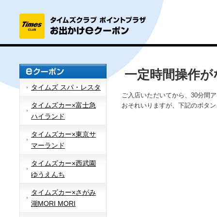
一定時間操作が
タイムズ スパ・レスタ
ご入店いただいてから、30分間
タイムズカー×富士急
おそれいりますが、下記のボタン
ハイランド
タイムズカー×東京サ
マーランド
タイムズカー×西武園
ゆうえんち
タイムズカー×さがみ
湖MORI MORI