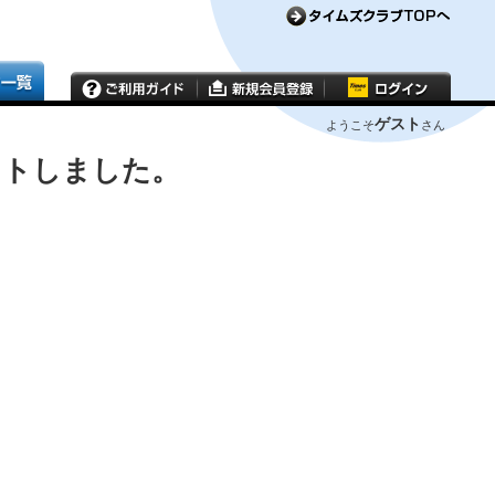
ゲスト
ようこそ
さん
ウトしました。