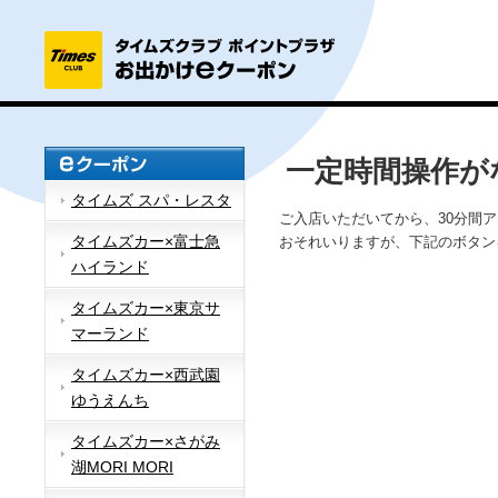
一定時間操作が
タイムズ スパ・レスタ
ご入店いただいてから、30分間
タイムズカー×富士急
おそれいりますが、下記のボタン
ハイランド
タイムズカー×東京サ
マーランド
タイムズカー×西武園
ゆうえんち
タイムズカー×さがみ
湖MORI MORI