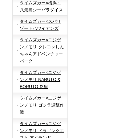
タイムズカー×横浜・
八景島シーパラダイス
タイムズカー×スパリ
ゾートハワイアンズ
タイムズカー×ニジゲ
ンノモリ クレヨンしん
ちゃんアドベンチャー
パーク
タイムズカー×ニジゲ
ンノモリ NARUTO &
BORUTO 忍里
タイムズカー×ニジゲ
ンノモリ ゴジラ迎撃作
戦
タイムズカー×ニジゲ
ンノモリ ドラゴンクエ
スト アイランド