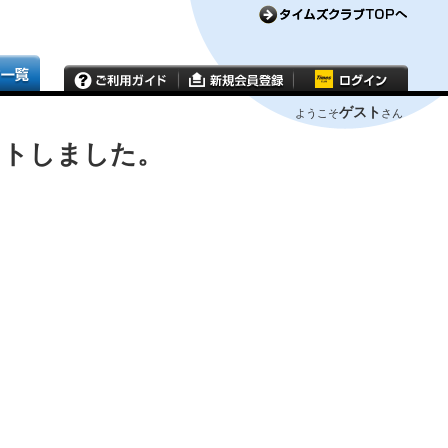
ゲスト
ようこそ
さん
ウトしました。