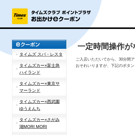
一定時間操作が
タイムズ スパ・レスタ
ご入店いただいてから、30分間
タイムズカー×富士急
おそれいりますが、下記のボタン
ハイランド
タイムズカー×東京サ
マーランド
タイムズカー×西武園
ゆうえんち
タイムズカー×さがみ
湖MORI MORI