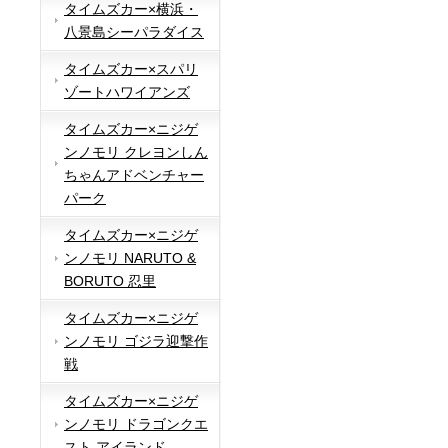
タイムズカー×横浜・
八景島シーパラダイス
タイムズカー×スパリ
ゾートハワイアンズ
タイムズカー×ニジゲ
ンノモリ クレヨンしん
ちゃんアドベンチャー
パーク
タイムズカー×ニジゲ
ンノモリ NARUTO &
BORUTO 忍里
タイムズカー×ニジゲ
ンノモリ ゴジラ迎撃作
戦
タイムズカー×ニジゲ
ンノモリ ドラゴンクエ
スト アイランド