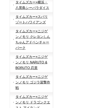
タイムズカー×横浜・
八景島シーパラダイス
タイムズカー×スパリ
ゾートハワイアンズ
タイムズカー×ニジゲ
ンノモリ クレヨンしん
ちゃんアドベンチャー
パーク
タイムズカー×ニジゲ
ンノモリ NARUTO &
BORUTO 忍里
タイムズカー×ニジゲ
ンノモリ ゴジラ迎撃作
戦
タイムズカー×ニジゲ
ンノモリ ドラゴンクエ
スト アイランド