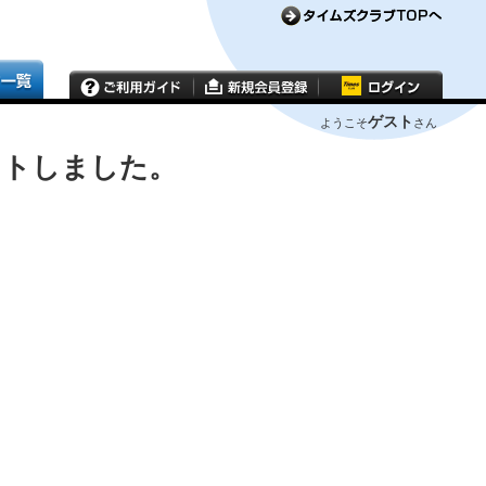
ゲスト
ようこそ
さん
ウトしました。