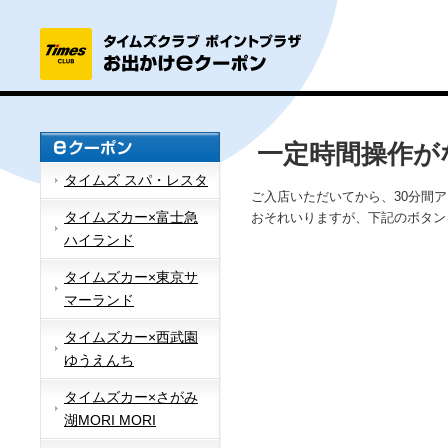
一定時間操作が
タイムズ スパ・レスタ
ご入店いただいてから、30分間
タイムズカー×富士急
おそれいりますが、下記のボタン
ハイランド
タイムズカー×東京サ
マーランド
タイムズカー×西武園
ゆうえんち
タイムズカー×さがみ
湖MORI MORI