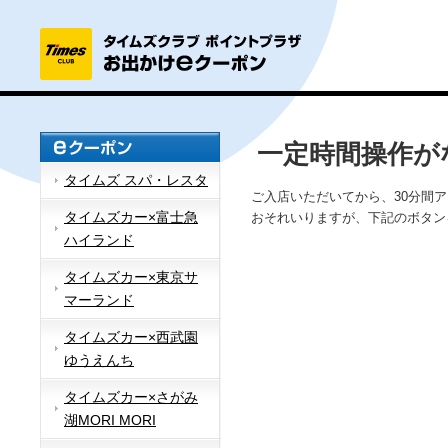
一定時間操作が
タイムズ スパ・レスタ
ご入店いただいてから、30分間
タイムズカー×富士急
おそれいりますが、下記のボタン
ハイランド
タイムズカー×東京サ
マーランド
タイムズカー×西武園
ゆうえんち
タイムズカー×さがみ
湖MORI MORI