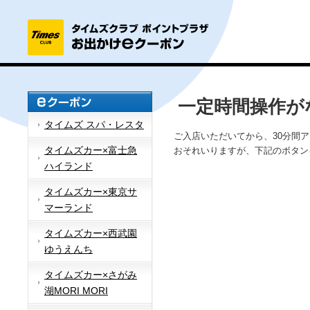
一定時間操作が
タイムズ スパ・レスタ
ご入店いただいてから、30分間
タイムズカー×富士急
おそれいりますが、下記のボタン
ハイランド
タイムズカー×東京サ
マーランド
タイムズカー×西武園
ゆうえんち
タイムズカー×さがみ
湖MORI MORI