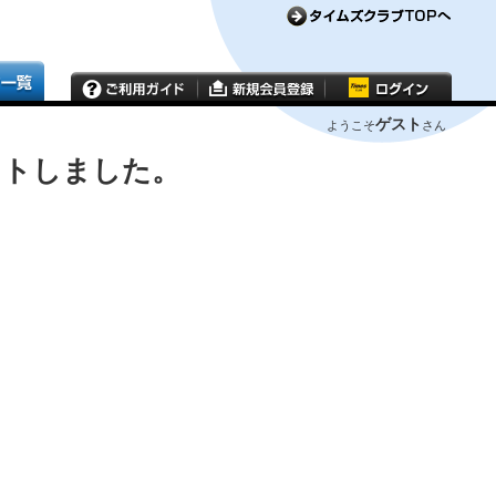
ゲスト
ようこそ
さん
ウトしました。