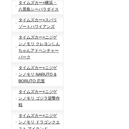
タイムズカー×横浜・
八景島シーパラダイス
タイムズカー×スパリ
ゾートハワイアンズ
タイムズカー×ニジゲ
ンノモリ クレヨンしん
ちゃんアドベンチャー
パーク
タイムズカー×ニジゲ
ンノモリ NARUTO &
BORUTO 忍里
タイムズカー×ニジゲ
ンノモリ ゴジラ迎撃作
戦
タイムズカー×ニジゲ
ンノモリ ドラゴンクエ
スト アイランド