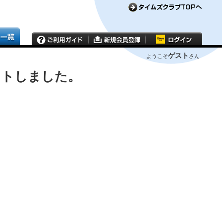
ゲスト
ようこそ
さん
ウトしました。