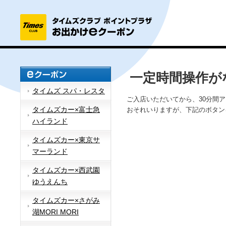
一定時間操作が
タイムズ スパ・レスタ
ご入店いただいてから、30分間
タイムズカー×富士急
おそれいりますが、下記のボタン
ハイランド
タイムズカー×東京サ
マーランド
タイムズカー×西武園
ゆうえんち
タイムズカー×さがみ
湖MORI MORI