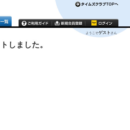
ゲスト
ようこそ
さん
ウトしました。