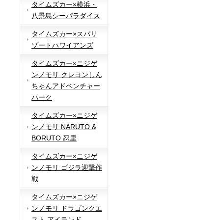
タイムズカー×横浜・
八景島シーパラダイス
タイムズカー×スパリ
ゾートハワイアンズ
タイムズカー×ニジゲ
ンノモリ クレヨンしん
ちゃんアドベンチャー
パーク
タイムズカー×ニジゲ
ンノモリ NARUTO &
BORUTO 忍里
タイムズカー×ニジゲ
ンノモリ ゴジラ迎撃作
戦
タイムズカー×ニジゲ
ンノモリ ドラゴンクエ
スト アイランド