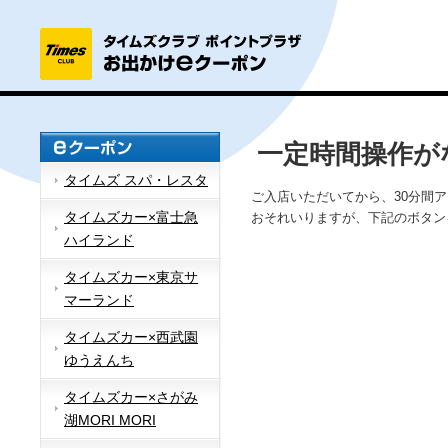
一定時間操作が
タイムズ スパ・レスタ
ご入店いただいてから、30分間
タイムズカー×富士急
おそれいりますが、下記のボタン
ハイランド
タイムズカー×東京サ
マーランド
タイムズカー×西武園
ゆうえんち
タイムズカー×さがみ
湖MORI MORI