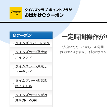
一定時間操作が
タイムズ スパ・レスタ
ご入店いただいてから、30分間
タイムズカー×富士急
おそれいりますが、下記のボタン
ハイランド
タイムズカー×東京サ
マーランド
タイムズカー×西武園
ゆうえんち
タイムズカー×さがみ
湖MORI MORI