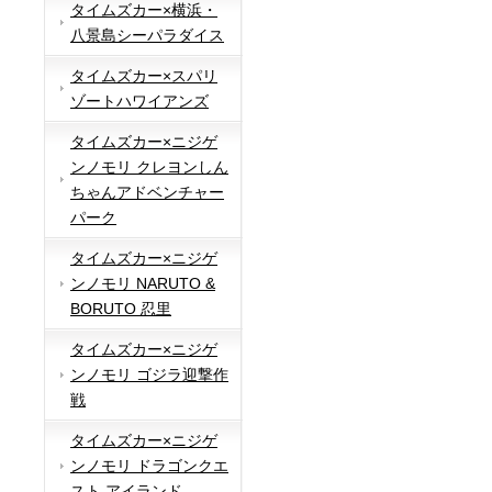
タイムズカー×横浜・
八景島シーパラダイス
タイムズカー×スパリ
ゾートハワイアンズ
タイムズカー×ニジゲ
ンノモリ クレヨンしん
ちゃんアドベンチャー
パーク
タイムズカー×ニジゲ
ンノモリ NARUTO &
BORUTO 忍里
タイムズカー×ニジゲ
ンノモリ ゴジラ迎撃作
戦
タイムズカー×ニジゲ
ンノモリ ドラゴンクエ
スト アイランド