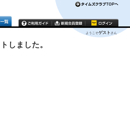
ゲスト
ようこそ
さん
ウトしました。