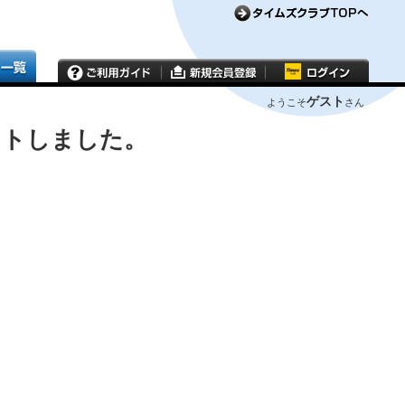
ゲスト
ようこそ
さん
ウトしました。