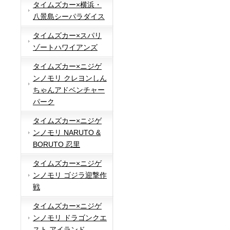
タイムズカー×横浜・
八景島シーパラダイス
タイムズカー×スパリ
ゾートハワイアンズ
タイムズカー×ニジゲ
ンノモリ クレヨンしん
ちゃんアドベンチャー
パーク
タイムズカー×ニジゲ
ンノモリ NARUTO &
BORUTO 忍里
タイムズカー×ニジゲ
ンノモリ ゴジラ迎撃作
戦
タイムズカー×ニジゲ
ンノモリ ドラゴンクエ
スト アイランド