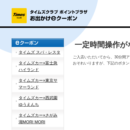
一定時間操作が
タイムズ スパ・レスタ
ご入店いただいてから、30分間
タイムズカー×富士急
おそれいりますが、下記のボタン
ハイランド
タイムズカー×東京サ
マーランド
タイムズカー×西武園
ゆうえんち
タイムズカー×さがみ
湖MORI MORI