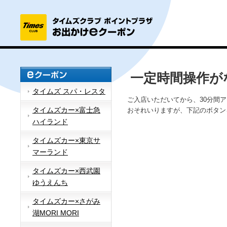
一定時間操作が
タイムズ スパ・レスタ
ご入店いただいてから、30分間
タイムズカー×富士急
おそれいりますが、下記のボタン
ハイランド
タイムズカー×東京サ
マーランド
タイムズカー×西武園
ゆうえんち
タイムズカー×さがみ
湖MORI MORI