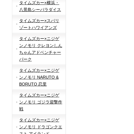
タイムズカー×横浜・
八景島シーパラダイス
タイムズカー×スパリ
ゾートハワイアンズ
タイムズカー×ニジゲ
ンノモリ クレヨンしん
ちゃんアドベンチャー
パーク
タイムズカー×ニジゲ
ンノモリ NARUTO &
BORUTO 忍里
タイムズカー×ニジゲ
ンノモリ ゴジラ迎撃作
戦
タイムズカー×ニジゲ
ンノモリ ドラゴンクエ
スト アイランド