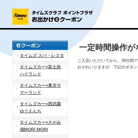
一定時間操作が
タイムズ スパ・レスタ
ご入店いただいてから、30分間
タイムズカー×富士急
おそれいりますが、下記のボタン
ハイランド
タイムズカー×東京サ
マーランド
タイムズカー×西武園
ゆうえんち
タイムズカー×さがみ
湖MORI MORI