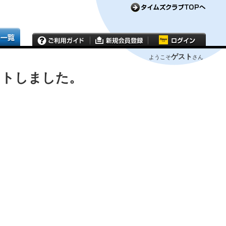
ゲスト
ようこそ
さん
ウトしました。