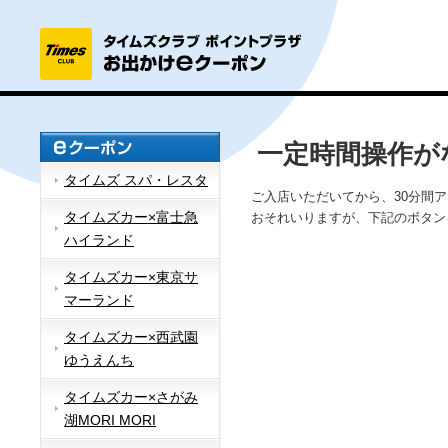
一定時間操作が
タイムズ スパ・レスタ
ご入店いただいてから、30分間
タイムズカー×富士急
おそれいりますが、下記のボタン
ハイランド
タイムズカー×東京サ
マーランド
タイムズカー×西武園
ゆうえんち
タイムズカー×さがみ
湖MORI MORI