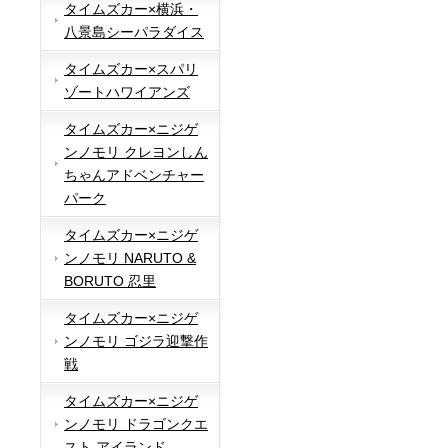
タイムズカー×横浜・
八景島シーパラダイス
タイムズカー×スパリ
ゾートハワイアンズ
タイムズカー×ニジゲ
ンノモリ クレヨンしん
ちゃんアドベンチャー
パーク
タイムズカー×ニジゲ
ンノモリ NARUTO &
BORUTO 忍里
タイムズカー×ニジゲ
ンノモリ ゴジラ迎撃作
戦
タイムズカー×ニジゲ
ンノモリ ドラゴンクエ
スト アイランド