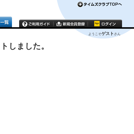
ゲスト
ようこそ
さん
ウトしました。