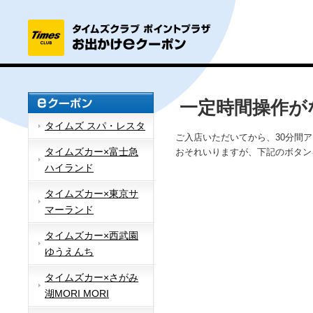
一定時間操作が
タイムズ スパ・レスタ
ご入店いただいてから、30分間
タイムズカー×富士急
おそれいりますが、下記のボタン
ハイランド
タイムズカー×東京サ
マーランド
タイムズカー×西武園
ゆうえんち
タイムズカー×さがみ
湖MORI MORI