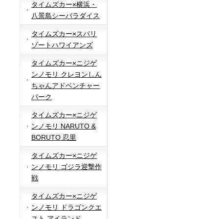
タイムズカー×横浜・
八景島シーパラダイス
タイムズカー×スパリ
ゾートハワイアンズ
タイムズカー×ニジゲ
ンノモリ クレヨンしん
ちゃんアドベンチャー
パーク
タイムズカー×ニジゲ
ンノモリ NARUTO &
BORUTO 忍里
タイムズカー×ニジゲ
ンノモリ ゴジラ迎撃作
戦
タイムズカー×ニジゲ
ンノモリ ドラゴンクエ
スト アイランド