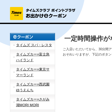
一定時間操作が
タイムズ スパ・レスタ
ご入店いただいてから、30分間
タイムズカー×富士急
おそれいりますが、下記のボタン
ハイランド
タイムズカー×東京サ
マーランド
タイムズカー×西武園
ゆうえんち
タイムズカー×さがみ
湖MORI MORI