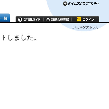
ゲスト
ようこそ
さん
ウトしました。