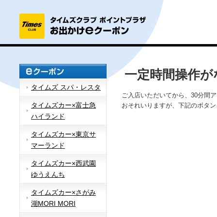
一定時間操作が
タイムズ スパ・レスタ
ご入店いただいてから、30分間
タイムズカー×富士急
おそれいりますが、下記のボタン
ハイランド
タイムズカー×東京サ
マーランド
タイムズカー×西武園
ゆうえんち
タイムズカー×さがみ
湖MORI MORI