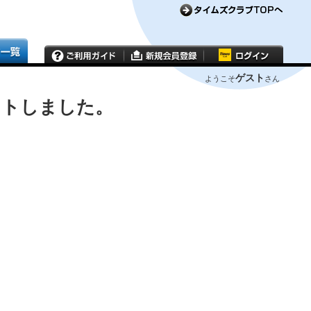
ゲスト
ようこそ
さん
ウトしました。