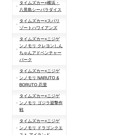
タイムズカー×横浜・
八景島シーパラダイス
タイムズカー×スパリ
ゾートハワイアンズ
タイムズカー×ニジゲ
ンノモリ クレヨンしん
ちゃんアドベンチャー
パーク
タイムズカー×ニジゲ
ンノモリ NARUTO &
BORUTO 忍里
タイムズカー×ニジゲ
ンノモリ ゴジラ迎撃作
戦
タイムズカー×ニジゲ
ンノモリ ドラゴンクエ
スト アイランド