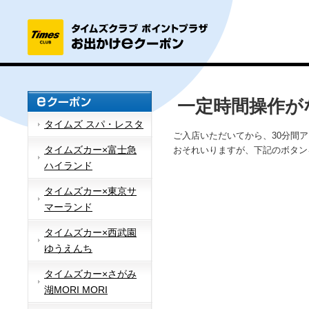
一定時間操作が
タイムズ スパ・レスタ
ご入店いただいてから、30分間
タイムズカー×富士急
おそれいりますが、下記のボタン
ハイランド
タイムズカー×東京サ
マーランド
タイムズカー×西武園
ゆうえんち
タイムズカー×さがみ
湖MORI MORI