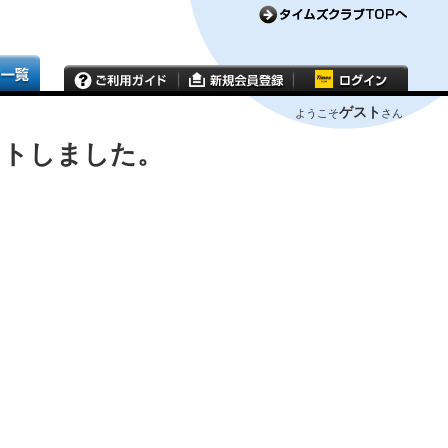
ゲスト
ようこそ
さん
ウトしました。