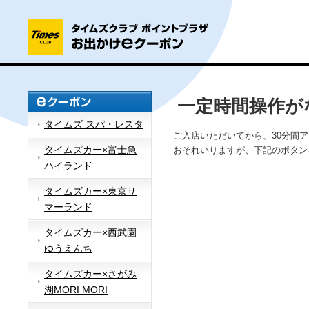
一定時間操作が
タイムズ スパ・レスタ
ご入店いただいてから、30分間
タイムズカー×富士急
おそれいりますが、下記のボタン
ハイランド
タイムズカー×東京サ
マーランド
タイムズカー×西武園
ゆうえんち
タイムズカー×さがみ
湖MORI MORI