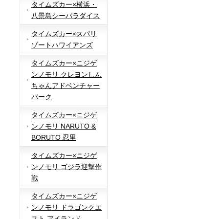
タイムズカー×横浜・
八景島シーパラダイス
タイムズカー×スパリ
ゾートハワイアンズ
タイムズカー×ニジゲ
ンノモリ クレヨンしん
ちゃんアドベンチャー
パーク
タイムズカー×ニジゲ
ンノモリ NARUTO &
BORUTO 忍里
タイムズカー×ニジゲ
ンノモリ ゴジラ迎撃作
戦
タイムズカー×ニジゲ
ンノモリ ドラゴンクエ
スト アイランド