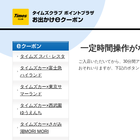
一定時間操作が
タイムズ スパ・レスタ
ご入店いただいてから、30分間
タイムズカー×富士急
おそれいりますが、下記のボタン
ハイランド
タイムズカー×東京サ
マーランド
タイムズカー×西武園
ゆうえんち
タイムズカー×さがみ
湖MORI MORI