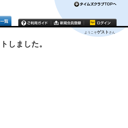
ゲスト
ようこそ
さん
ウトしました。