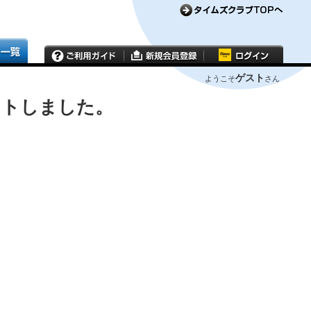
ゲスト
ようこそ
さん
ウトしました。