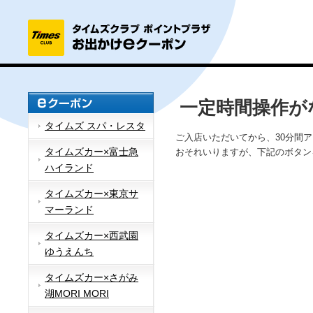
一定時間操作が
タイムズ スパ・レスタ
ご入店いただいてから、30分間
タイムズカー×富士急
おそれいりますが、下記のボタン
ハイランド
タイムズカー×東京サ
マーランド
タイムズカー×西武園
ゆうえんち
タイムズカー×さがみ
湖MORI MORI