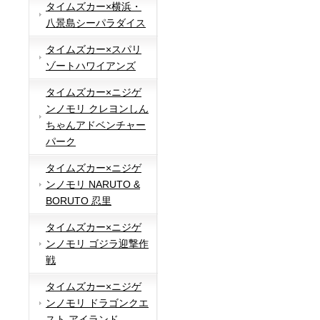
タイムズカー×横浜・
八景島シーパラダイス
タイムズカー×スパリ
ゾートハワイアンズ
タイムズカー×ニジゲ
ンノモリ クレヨンしん
ちゃんアドベンチャー
パーク
タイムズカー×ニジゲ
ンノモリ NARUTO &
BORUTO 忍里
タイムズカー×ニジゲ
ンノモリ ゴジラ迎撃作
戦
タイムズカー×ニジゲ
ンノモリ ドラゴンクエ
スト アイランド