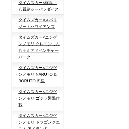
タイムズカー×横浜・
八景島シーパラダイス
タイムズカー×スパリ
ゾートハワイアンズ
タイムズカー×ニジゲ
ンノモリ クレヨンしん
ちゃんアドベンチャー
パーク
タイムズカー×ニジゲ
ンノモリ NARUTO &
BORUTO 忍里
タイムズカー×ニジゲ
ンノモリ ゴジラ迎撃作
戦
タイムズカー×ニジゲ
ンノモリ ドラゴンクエ
スト アイランド