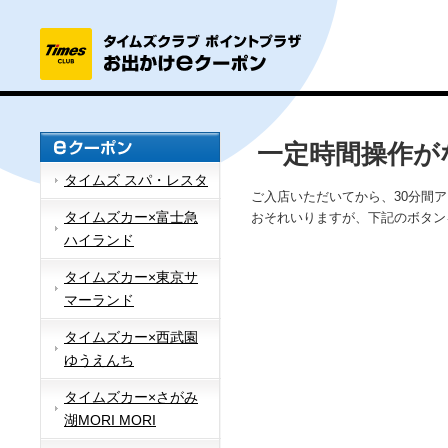
一定時間操作が
タイムズ スパ・レスタ
ご入店いただいてから、30分間
タイムズカー×富士急
おそれいりますが、下記のボタン
ハイランド
タイムズカー×東京サ
マーランド
タイムズカー×西武園
ゆうえんち
タイムズカー×さがみ
湖MORI MORI