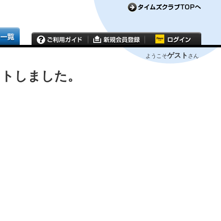
ゲスト
ようこそ
さん
ウトしました。