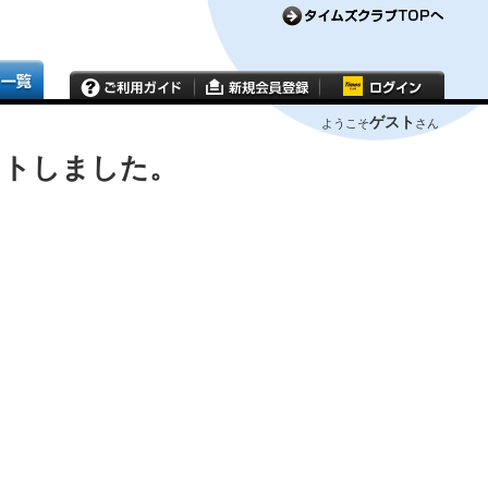
ゲスト
ようこそ
さん
ウトしました。