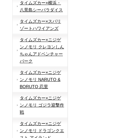
タイムズカー×横浜・
八景島シーパラダイス
タイムズカー×スパリ
ゾートハワイアンズ
タイムズカー×ニジゲ
ンノモリ クレヨンしん
ちゃんアドベンチャー
パーク
タイムズカー×ニジゲ
ンノモリ NARUTO &
BORUTO 忍里
タイムズカー×ニジゲ
ンノモリ ゴジラ迎撃作
戦
タイムズカー×ニジゲ
ンノモリ ドラゴンクエ
スト アイランド