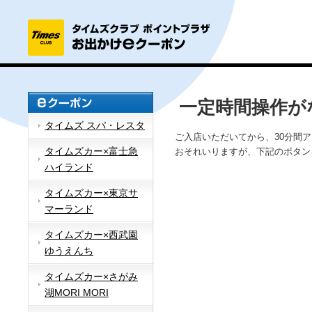
一定時間操作が
タイムズ スパ・レスタ
ご入店いただいてから、30分間
タイムズカー×富士急
おそれいりますが、下記のボタン
ハイランド
タイムズカー×東京サ
マーランド
タイムズカー×西武園
ゆうえんち
タイムズカー×さがみ
湖MORI MORI