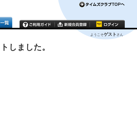
ゲスト
ようこそ
さん
ウトしました。