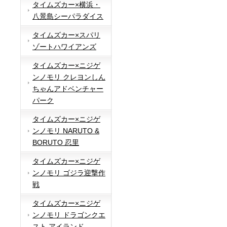
タイムズカー×横浜・
八景島シーパラダイス
タイムズカー×スパリ
ゾートハワイアンズ
タイムズカー×ニジゲ
ンノモリ クレヨンしん
ちゃんアドベンチャー
パーク
タイムズカー×ニジゲ
ンノモリ NARUTO &
BORUTO 忍里
タイムズカー×ニジゲ
ンノモリ ゴジラ迎撃作
戦
タイムズカー×ニジゲ
ンノモリ ドラゴンクエ
スト アイランド