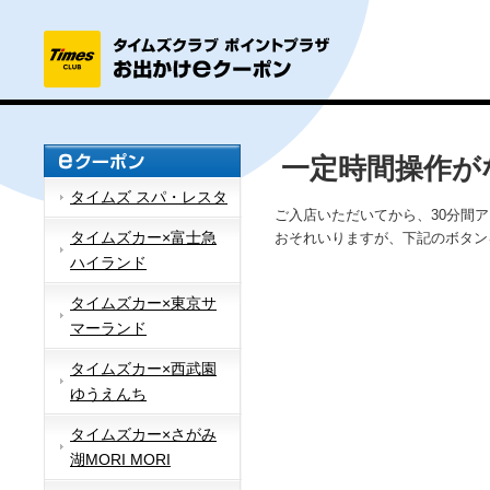
一定時間操作が
タイムズ スパ・レスタ
ご入店いただいてから、30分間
タイムズカー×富士急
おそれいりますが、下記のボタン
ハイランド
タイムズカー×東京サ
マーランド
タイムズカー×西武園
ゆうえんち
タイムズカー×さがみ
湖MORI MORI