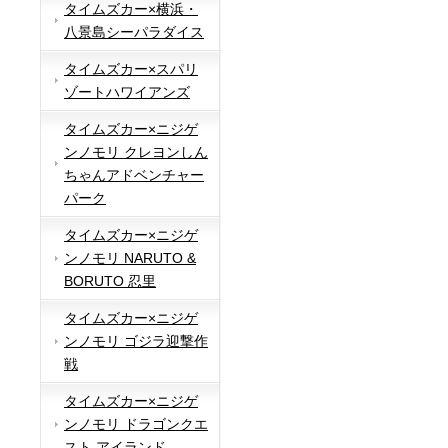
タイムズカー×横浜・
八景島シーパラダイス
タイムズカー×スパリ
ゾートハワイアンズ
タイムズカー×ニジゲ
ンノモリ クレヨンしん
ちゃんアドベンチャー
パーク
タイムズカー×ニジゲ
ンノモリ NARUTO &
BORUTO 忍里
タイムズカー×ニジゲ
ンノモリ ゴジラ迎撃作
戦
タイムズカー×ニジゲ
ンノモリ ドラゴンクエ
スト アイランド