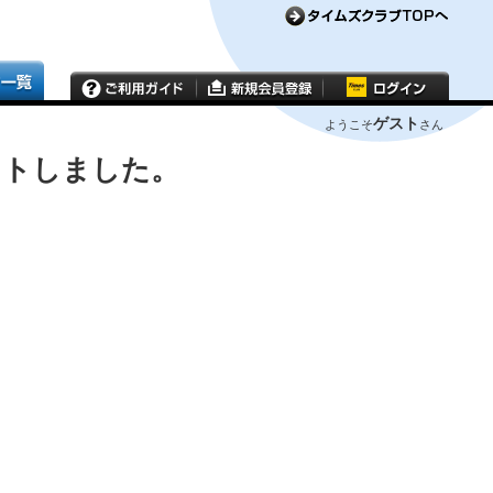
ゲスト
ようこそ
さん
ウトしました。