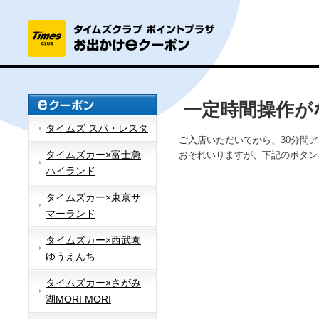
一定時間操作が
タイムズ スパ・レスタ
ご入店いただいてから、30分間
タイムズカー×富士急
おそれいりますが、下記のボタン
ハイランド
タイムズカー×東京サ
マーランド
タイムズカー×西武園
ゆうえんち
タイムズカー×さがみ
湖MORI MORI