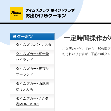
一定時間操作が
タイムズ スパ・レスタ
ご入店いただいてから、30分間
タイムズカー×富士急
おそれいりますが、下記のボタン
ハイランド
タイムズカー×東京サ
マーランド
タイムズカー×西武園
ゆうえんち
タイムズカー×さがみ
湖MORI MORI