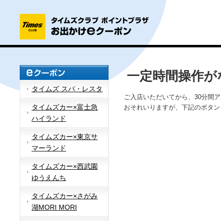
一定時間操作が
タイムズ スパ・レスタ
ご入店いただいてから、30分間
タイムズカー×富士急
おそれいりますが、下記のボタン
ハイランド
タイムズカー×東京サ
マーランド
タイムズカー×西武園
ゆうえんち
タイムズカー×さがみ
湖MORI MORI