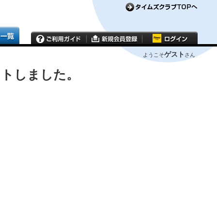
ゲスト
ようこそ
さん
ウトしました。