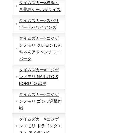
タイムズカー×横浜・
八景島シーパラダイス
タイムズカー×スパリ
ゾートハワイアンズ
タイムズカー×ニジゲ
ンノモリ クレヨンしん
ちゃんアドベンチャー
パーク
タイムズカー×ニジゲ
ンノモリ NARUTO &
BORUTO 忍里
タイムズカー×ニジゲ
ンノモリ ゴジラ迎撃作
戦
タイムズカー×ニジゲ
ンノモリ ドラゴンクエ
スト アイランド