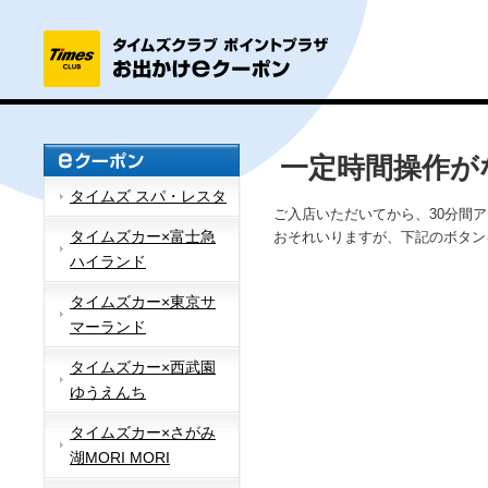
一定時間操作が
タイムズ スパ・レスタ
ご入店いただいてから、30分間
タイムズカー×富士急
おそれいりますが、下記のボタン
ハイランド
タイムズカー×東京サ
マーランド
タイムズカー×西武園
ゆうえんち
タイムズカー×さがみ
湖MORI MORI