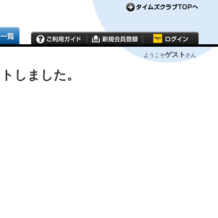
ゲスト
ようこそ
さん
ウトしました。