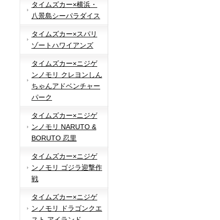
タイムズカー×横浜・
八景島シーパラダイス
タイムズカー×スパリ
ゾートハワイアンズ
タイムズカー×ニジゲ
ンノモリ クレヨンしん
ちゃんアドベンチャー
パーク
タイムズカー×ニジゲ
ンノモリ NARUTO &
BORUTO 忍里
タイムズカー×ニジゲ
ンノモリ ゴジラ迎撃作
戦
タイムズカー×ニジゲ
ンノモリ ドラゴンクエ
スト アイランド