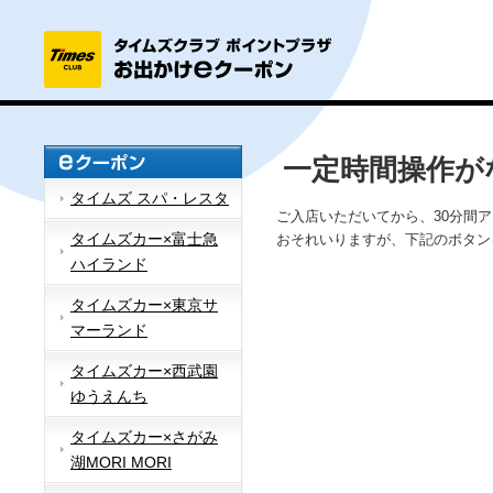
一定時間操作が
タイムズ スパ・レスタ
ご入店いただいてから、30分間
タイムズカー×富士急
おそれいりますが、下記のボタン
ハイランド
タイムズカー×東京サ
マーランド
タイムズカー×西武園
ゆうえんち
タイムズカー×さがみ
湖MORI MORI