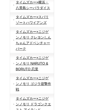
タイムズカー×横浜・
八景島シーパラダイス
タイムズカー×スパリ
ゾートハワイアンズ
タイムズカー×ニジゲ
ンノモリ クレヨンしん
ちゃんアドベンチャー
パーク
タイムズカー×ニジゲ
ンノモリ NARUTO &
BORUTO 忍里
タイムズカー×ニジゲ
ンノモリ ゴジラ迎撃作
戦
タイムズカー×ニジゲ
ンノモリ ドラゴンクエ
スト アイランド