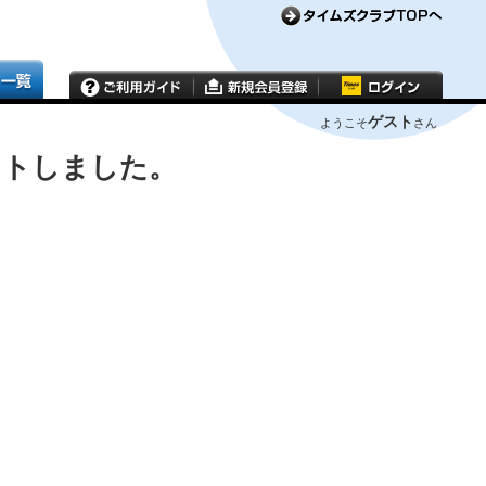
ゲスト
ようこそ
さん
ウトしました。