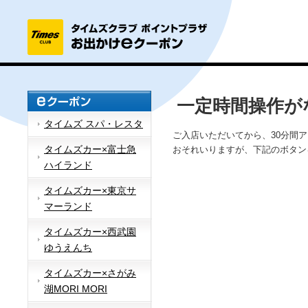
一定時間操作が
タイムズ スパ・レスタ
ご入店いただいてから、30分間
タイムズカー×富士急
おそれいりますが、下記のボタン
ハイランド
タイムズカー×東京サ
マーランド
タイムズカー×西武園
ゆうえんち
タイムズカー×さがみ
湖MORI MORI