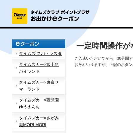
一定時間操作が
タイムズ スパ・レスタ
ご入店いただいてから、30分間
タイムズカー×富士急
おそれいりますが、下記のボタン
ハイランド
タイムズカー×東京サ
マーランド
タイムズカー×西武園
ゆうえんち
タイムズカー×さがみ
湖MORI MORI