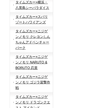
タイムズカー×横浜・
八景島シーパラダイス
タイムズカー×スパリ
ゾートハワイアンズ
タイムズカー×ニジゲ
ンノモリ クレヨンしん
ちゃんアドベンチャー
パーク
タイムズカー×ニジゲ
ンノモリ NARUTO &
BORUTO 忍里
タイムズカー×ニジゲ
ンノモリ ゴジラ迎撃作
戦
タイムズカー×ニジゲ
ンノモリ ドラゴンクエ
スト アイランド