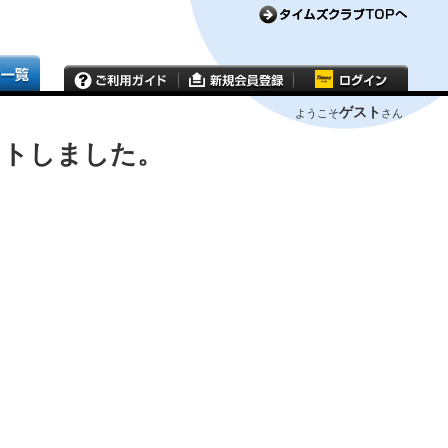
ゲスト
ようこそ
さん
ウトしました。