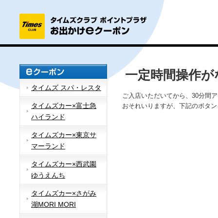
一定時間操作が
タイムズ スパ・レスタ
ご入店いただいてから、30分間
タイムズカー×富士急
おそれいりますが、下記のボタン
ハイランド
タイムズカー×東京サ
マーランド
タイムズカー×西武園
ゆうえんち
タイムズカー×さがみ
湖MORI MORI